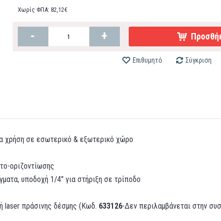
Χωρίς ΦΠΑ: 82,12€
-
+
Προσθήκ
Επιθυμητό
Σύγκριση
για χρήση σε εσωτερικό & εξωτερικό χώρο
υτο-οριζοντίωσης
γματα, υποδοχή 1/4" για στήριξη σε τρίποδο
ή laser πράσινης δέσμης (Κωδ.
633126
-Δεν περιλαμβάνεται στην συ