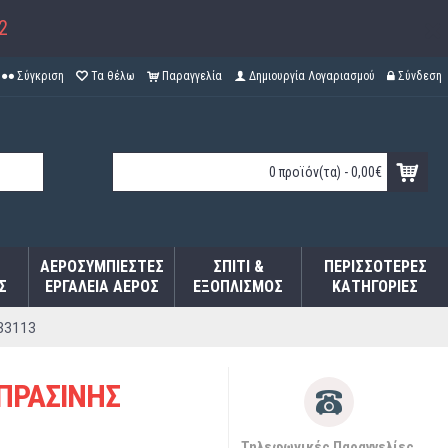
2
Σύγκριση
Τα θέλω
Παραγγελία
Δημιουργία Λογαριασμού
Σύνδεση
0 προϊόν(τα) - 0,00€
ΑΕΡΟΣΥΜΠΙΕΣΤΈΣ
ΣΠΊΤΙ &
ΠΕΡΙΣΣΌΤΕΡΕΣ
Σ
ΕΡΓΑΛΕΊΑ ΑΈΡΟΣ
ΕΞΟΠΛΙΣΜΌΣ
ΚΑΤΗΓΟΡΊΕΣ
33113
 ΠΡΑΣΙΝΗΣ
Τηλεφωνικές Παραγγελίες