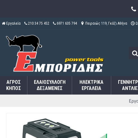
Εργαλεία
210 34 75 452
6971 635 794
Πειραιώς 119, Γκάζι Αθήνα
Ω
ΑΓΡΌΣ
ΕΛΑΙΟΣΥΛΛΟΓΉ
ΗΛΕΚΤΡΙΚΆ
ΓΕΝΝΉΤΡ
ΚΉΠΟΣ
ΔΕΞΑΜΕΝΈΣ
ΕΡΓΑΛΕΊΑ
ΑΝΤΛΊΕ
Εργα