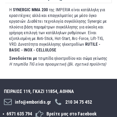
Η
SYNERGIC MMA 200
της IMPERIA είναι κατάλληλη για
ερασιτέχνες αλλά και επαγγελματίες με μέσο όγκο
εργασιών. Διαθέτει τεχνολογία συγκόλλησης Synergic με
πλούσια βάση παραμέτρων συγκόλλησης για εύκολη και
γρήγορη επιλογή των κατάλληλων ρυθμίσεων. Είναι
εξοπλισμένη με Anti-Stick, Hot-Start, Arc-Force, Lift-TIG,
VRD. Δυνατότητα συγκόλλησης ηλεκτροδίων
RUTILE -
BASIC - INOX - CELLULOSE
Συνοδεύεται με
τσιμπίδα ηλεκτροδίου και σώμα γείωσης
Η τσιμπίδα TIG είναι προαιρετική (βλ. σχετικά προϊόντα)
ΠΕΙΡΑΙΩΣ 119, ΓΚΑΖΙ 11854, ΑΘΗΝΑ
info@emboridis.gr
210 34 75 452
6971 635 794
Βρείτε μας στο Facebook