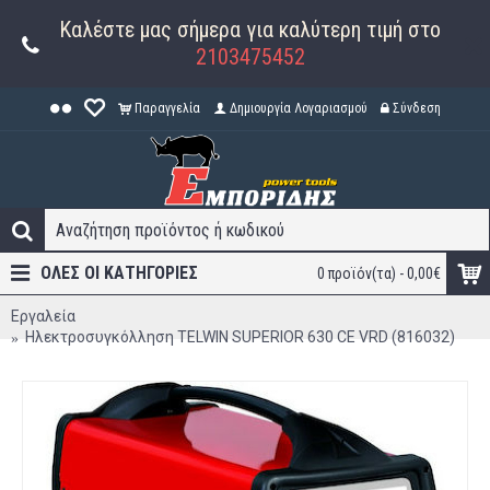
Καλέστε μας σήμερα για καλύτερη τιμή στο
2103475452
Παραγγελία
Δημιουργία Λογαριασμού
Σύνδεση
ΟΛΕΣ ΟΙ ΚΑΤΗΓΟΡΊΕΣ
0 προϊόν(τα) - 0,00€
Εργαλεία
Ηλεκτροσυγκόλληση TELWIN SUPERIOR 630 CE VRD (816032)