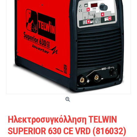
Ηλεκτροσυγκόλληση TELWIN
SUPERIOR 630 CE VRD (816032)