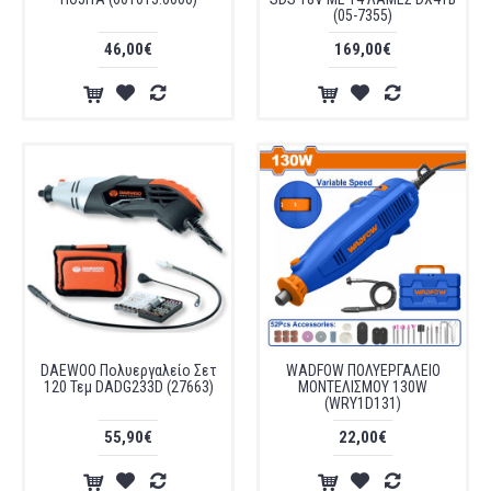
(05-7355)
46,00€
169,00€
DAEWOO Πολυεργαλείο Σετ
WADFOW ΠΟΛΥΕΡΓΑΛΕΙΟ
120 Τεμ DADG233D (27663)
ΜΟΝΤΕΛΙΣΜΟΥ 130W
(WRY1D131)
55,90€
22,00€