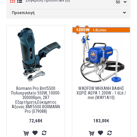
Σύγκριση Προϊόντων (0)
Bormann Pro Bmf5500
WADFOW ΜΗΧΑΝΗ ΒΑΦΗΣ
Πολυεργαλείο 550W, 10000-
ΧΩΡΙΣ ΑΕΡΑ 1.200W - 1.6Lit /
30000Rpm, 287
min (WAY1A10)
Εξαρτήματα,Εύκαμπτος
Άξονας BMF5500 BORMANN
Pro (079088)
72,68€
183,00€