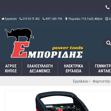
Εργαλεία
210 34 75 452
6971 635 794
Πειραιώς 119, Γκάζι Αθήνα
Ω
ΑΓΡΌΣ
ΕΛΑΙΟΣΥΛΛΟΓΉ
ΗΛΕΚΤΡΙΚΆ
ΓΕΝΝΉΤΡ
ΚΉΠΟΣ
ΔΕΞΑΜΕΝΈΣ
ΕΡΓΑΛΕΊΑ
ΑΝΤΛΊΕ
Εργαλεία
Φορτιστής-