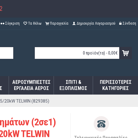
2
Σύγκριση
Τα θέλω
Παραγγελία
Δημιουργία Λογαριασμού
Σύνδεση
0 προϊόν(τα) - 0,00€
ΑΕΡΟΣΥΜΠΙΕΣΤΈΣ
ΣΠΊΤΙ &
ΠΕΡΙΣΣΌΤΕΡΕΣ
Σ
ΕΡΓΑΛΕΊΑ ΑΈΡΟΣ
ΕΞΟΠΛΙΣΜΌΣ
ΚΑΤΗΓΟΡΊΕΣ
5/20kW TELWIN (829385)
ημάτων (2σε1)
/20kW TELWIN
Τηλεφωνικές Παραγγελίες