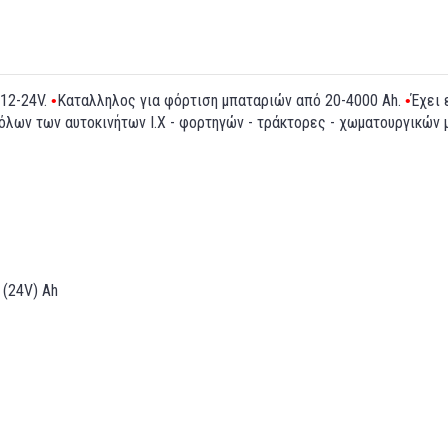
 12-24V.
Καταλληλος για φόρτιση μπαταριών από 20-4000 Ah.
Έχει 
•
•
 όλων των αυτοκινήτων Ι.Χ - φορτηγών - τράκτορες - χωματουργικών μ
0 (24V) Ah