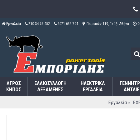
Εργαλεία
210 34 75 452
6971 635 794
Πειραιώς 119, Γκάζι Αθήνα
Ω
ΑΓΡΌΣ
ΕΛΑΙΟΣΥΛΛΟΓΉ
ΗΛΕΚΤΡΙΚΆ
ΓΕΝΝΉΤΡ
ΚΉΠΟΣ
ΔΕΞΑΜΕΝΈΣ
ΕΡΓΑΛΕΊΑ
ΑΝΤΛΊΕ
Εργαλεία
EXP