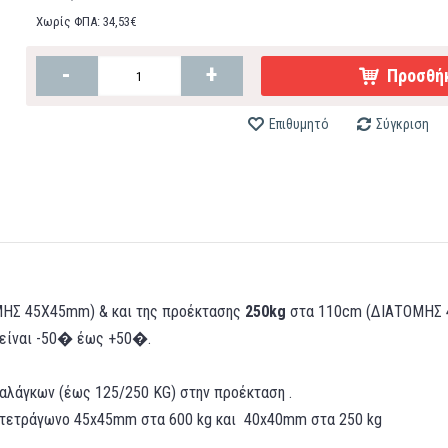
Χωρίς ΦΠΑ: 34,53€
-
+
Προσθήκ
Επιθυμητό
Σύγκριση
ΗΣ 45Χ45mm) & και της προέκτασης
250kg
στα 110cm (ΔΙΑΤΟΜΗΣ
 είναι -50� έως +50�.
αλάγκων (έως 125/250 KG) στην προέκταση .
 τετράγωνο 45x45mm στα 600 kg και 40x40mm στα 250 kg