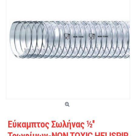
Εύκαμπτος Σωλήνας ½''
Τρωφίμων-NON TOXIC HELISPIR