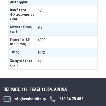
Λειτουργίας
Ικανότητα
40
Φιλτραρίσματος
(μm)
Μέγιστη Πίεση
9,9
(bar)
Παροχή @ 8.5
4000
bar (lt/min)
Τύπος
F1/2
Χωρητικότητα
45
(c.c.)
ΠΕΙΡΑΙΩΣ 119, ΓΚΑΖΙ 11854, ΑΘΗΝΑ
info@emboridis.gr
210 34 75 452