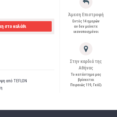
Άμεση Επιστροφή
Εντός 14 ημερών
η στο καλάθι
αν δεν μείνετε
ικανοποιημένοι
Στην καρδιά της
Αθήνας
Το κατάστημα μας
βρίσκεται
λυψη από TEFLON
Πειραιώς 119, Γκάζι
τη