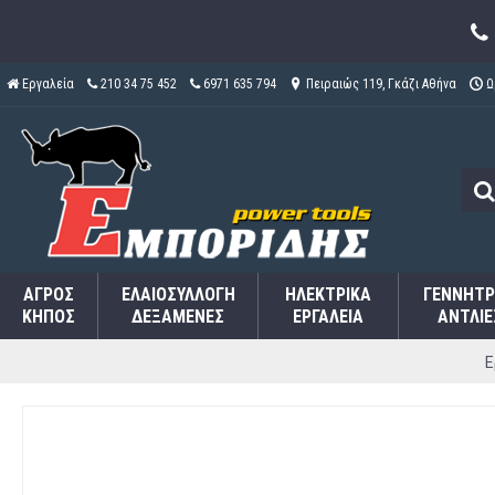
Εργαλεία
210 34 75 452
6971 635 794
Πειραιώς 119, Γκάζι Αθήνα
Ω
ΑΓΡΌΣ
ΕΛΑΙΟΣΥΛΛΟΓΉ
ΗΛΕΚΤΡΙΚΆ
ΓΕΝΝΉΤΡ
ΚΉΠΟΣ
ΔΕΞΑΜΕΝΈΣ
ΕΡΓΑΛΕΊΑ
ΑΝΤΛΊΕ
Ε