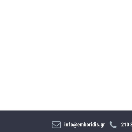
info@emboridis.gr
210 