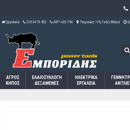
Εργαλεία
210 34 75 452
6971 635 794
Πειραιώς 119, Γκάζι Αθήνα
Ω
ΑΓΡΌΣ
ΕΛΑΙΟΣΥΛΛΟΓΉ
ΗΛΕΚΤΡΙΚΆ
ΓΕΝΝΉΤΡ
ΚΉΠΟΣ
ΔΕΞΑΜΕΝΈΣ
ΕΡΓΑΛΕΊΑ
ΑΝΤΛΊΕ