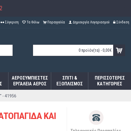
2
Σύγκριση
Τα θέλω
Παραγγελία
Δημιουργία Λογαριασμού
Σύνδεση
0 προϊόν(τα) - 0,00€
ΑΕΡΟΣΥΜΠΙΕΣΤΈΣ
ΣΠΊΤΙ &
ΠΕΡΙΣΣΌΤΕΡΕΣ
Σ
ΕΡΓΑΛΕΊΑ ΑΈΡΟΣ
ΕΞΟΠΛΙΣΜΌΣ
ΚΑΤΗΓΟΡΊΕΣ
 - 41956
ΑΤΟΠΑΓΙΔΑ ΚΑΙ
Τηλεφωνικές Παραγγελίες