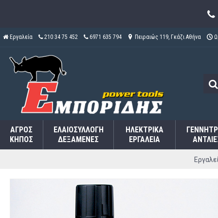
Εργαλεία
210 34 75 452
6971 635 794
Πειραιώς 119, Γκάζι Αθήνα
Ω
ΑΓΡΌΣ
ΕΛΑΙΟΣΥΛΛΟΓΉ
ΗΛΕΚΤΡΙΚΆ
ΓΕΝΝΉΤΡ
ΚΉΠΟΣ
ΔΕΞΑΜΕΝΈΣ
ΕΡΓΑΛΕΊΑ
ΑΝΤΛΊΕ
Εργαλε