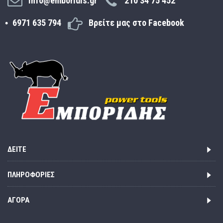
info@emboridis.gr
210 34 75 452
6971 635 794
Βρείτε μας στο Facebook
ΔΕΊΤΕ
ΠΛΗΡΟΦΟΡΊΕΣ
ΑΓΟΡΆ