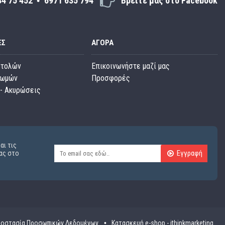
34 75 452
6971 635 794
Βρείτε μας στο Facebook
ΕΣ
ΑΓΟΡΆ
στολών
Επικοινωνήστε μαζί μας
ρωμών
Προσφορές
- Ακυρώσεις
αι τις
Εγγραφή
ας στο
οστασία Προσωπικών Δεδομένων
Κατασκευή e-shop - ithinkmarketing