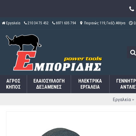
Εργαλεία
210 34 75 452
6971 635 794
Πειραιώς 119, Γκάζι Αθήνα
Ω
ΑΓΡΌΣ
ΕΛΑΙΟΣΥΛΛΟΓΉ
ΗΛΕΚΤΡΙΚΆ
ΓΕΝΝΉΤΡ
ΚΉΠΟΣ
ΔΕΞΑΜΕΝΈΣ
ΕΡΓΑΛΕΊΑ
ΑΝΤΛΊΕ
Εργαλεία