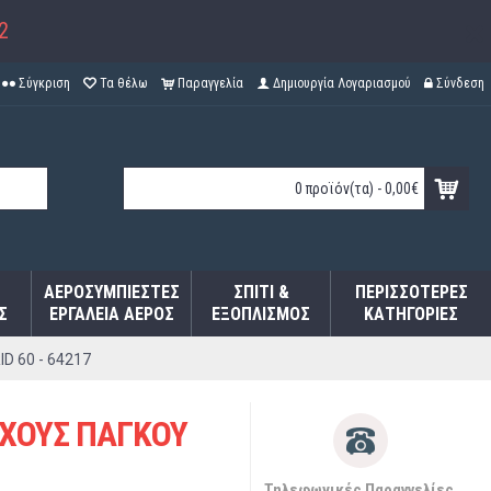
2
Σύγκριση
Τα θέλω
Παραγγελία
Δημιουργία Λογαριασμού
Σύνδεση
0 προϊόν(τα) - 0,00€
ΑΕΡΟΣΥΜΠΙΕΣΤΈΣ
ΣΠΊΤΙ &
ΠΕΡΙΣΣΌΤΕΡΕΣ
Σ
ΕΡΓΑΛΕΊΑ ΑΈΡΟΣ
ΕΞΟΠΛΙΣΜΌΣ
ΚΑΤΗΓΟΡΊΕΣ
D 60 - 64217
ΟΧΟΥΣ ΠΑΓΚΟΥ
Τηλεφωνικές Παραγγελίες