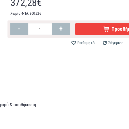
372,28€
Χωρίς ΦΠΑ: 300,22€
-
+
Προσθήκ
Επιθυμητό
Σύγκριση
αφορά & αποθήκευση