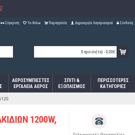
2
Σύγκριση
Τα θέλω
Παραγγελία
Δημιουργία Λογαριασμού
Σύνδεση
0 προϊόν(τα) - 0,00€
ΑΕΡΟΣΥΜΠΙΕΣΤΈΣ
ΣΠΊΤΙ &
ΠΕΡΙΣΣΌΤΕΡΕΣ
Σ
ΕΡΓΑΛΕΊΑ ΑΈΡΟΣ
ΕΞΟΠΛΙΣΜΌΣ
ΚΑΤΗΓΟΡΊΕΣ
6120
ΚΙΔΙΩΝ 1200W,
Τηλεφωνικές Παραγγελίες