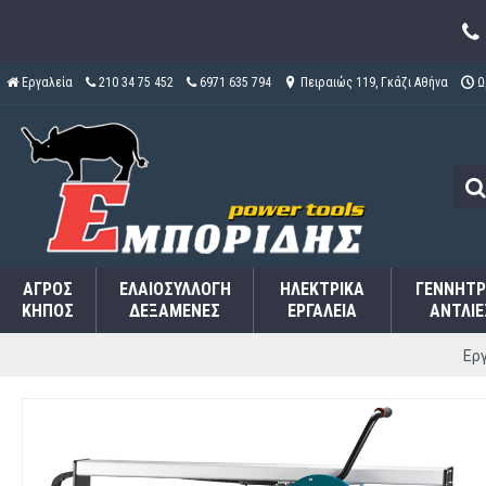
Εργαλεία
210 34 75 452
6971 635 794
Πειραιώς 119, Γκάζι Αθήνα
Ω
ΑΓΡΌΣ
ΕΛΑΙΟΣΥΛΛΟΓΉ
ΗΛΕΚΤΡΙΚΆ
ΓΕΝΝΉΤΡ
ΚΉΠΟΣ
ΔΕΞΑΜΕΝΈΣ
ΕΡΓΑΛΕΊΑ
ΑΝΤΛΊΕ
Ερ