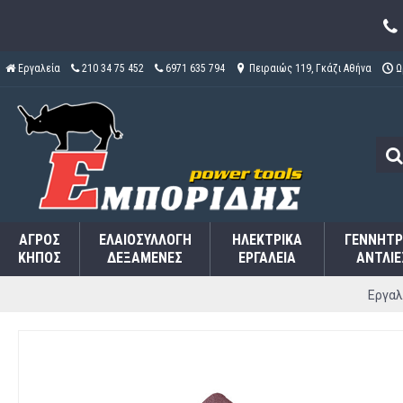
Εργαλεία
210 34 75 452
6971 635 794
Πειραιώς 119, Γκάζι Αθήνα
Ω
ΑΓΡΌΣ
ΕΛΑΙΟΣΥΛΛΟΓΉ
ΗΛΕΚΤΡΙΚΆ
ΓΕΝΝΉΤΡ
ΚΉΠΟΣ
ΔΕΞΑΜΕΝΈΣ
ΕΡΓΑΛΕΊΑ
ΑΝΤΛΊΕ
Εργαλ