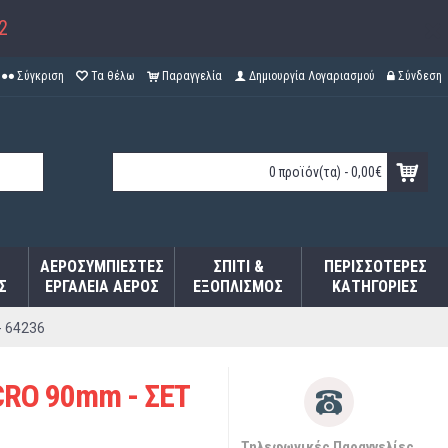
2
Σύγκριση
Τα θέλω
Παραγγελία
Δημιουργία Λογαριασμού
Σύνδεση
0 προϊόν(τα) - 0,00€
ΑΕΡΟΣΥΜΠΙΕΣΤΈΣ
ΣΠΊΤΙ &
ΠΕΡΙΣΣΌΤΕΡΕΣ
Σ
ΕΡΓΑΛΕΊΑ ΑΈΡΟΣ
ΕΞΟΠΛΙΣΜΌΣ
ΚΑΤΗΓΟΡΊΕΣ
- 64236
CRO 90mm - ΣΕΤ
Τηλεφωνικές Παραγγελίες