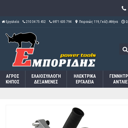
Εργαλεία
210 34 75 452
6971 635 794
Πειραιώς 119, Γκάζι Αθήνα
Ω
ΑΓΡΌΣ
ΕΛΑΙΟΣΥΛΛΟΓΉ
ΗΛΕΚΤΡΙΚΆ
ΓΕΝΝΉΤΡ
ΚΉΠΟΣ
ΔΕΞΑΜΕΝΈΣ
ΕΡΓΑΛΕΊΑ
ΑΝΤΛΊΕ