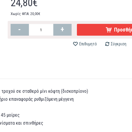
24,80€
Χωρίς ΦΠΑ: 20,00€
-
+
Προσθήκ
Επιθυμητό
Σύγκριση
ύ τροχού σε σταθερό μίνι κόφτη (δισκοπρίονο)
ήριο επαναφοράς ρυθμιζόμενη μέγγενη
 45 μοίρες
ίσματα και σπινθήρες