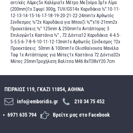
αντ/κές Λάμες5x Καλέμια1x Μέτρο Μεζούρα 3μ1x Λίμα
(200mm)1x Σφυρί 300g, TUV/GS14x Καρυδάκια ½":10-11-
12-13-14-15-16-17-18-19-20-21-22-24mm1x Αρθωτός
Σύνδεσμος ½"2x Καρυδάκια για Μπουζί ½""x16-21mm2x
Προεκτάσεις ½" 125mm & 250mm1x Αντάπτορας 3
Επιλογών1x Καστάνια ½" , 72 Δόντια12 Καρυδάκια: 4-4.5-
5-5.5-6-7-8-9-10-11-12-13mm1x Αρθωτός Σύνδεσμος ?2x
Προεκτάσεις 50mm & 100mm1x Ολισθαίνουσα Μανέλα
Ταφ 1x Αντάπτορας για Μύτες1x Καστάνια 72 Δόντια32x
Μύτες 25mmΤροχήλατη Βαλίτσα Μ46.8xΠ38xY20.7cm
ΠΕΙΡΑΙΩΣ 119, ΓΚΑΖΙ 11854, ΑΘΗΝΑ
info@emboridis.gr
210 34 75 452
6971 635 794
Βρείτε μας στο Facebook