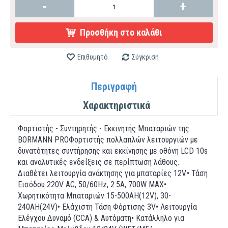
-
+
Προσθήκη στο καλάθι
Επιθυμητό
Σύγκριση
Περιγραφή
Χαρακτηριστικά
Φορτιστής - Συντηρητής - Εκκινητής Μπαταριών της
BORMANN PROΦορτιστής πολλαπλών λειτουργιών με
δυνατότητες συντήρησης και εκκίνησης με οθόνη LCD 10s
και αναλυτικές ενδείξεις σε περίπτωση λάθους.
Διαθέτει λειτουργία ανάκτησης για μπαταρίες 12V.• Τάση
Εισόδου 220V AC, 50/60Hz, 2.5A, 700W MAX•
Χωρητικότητα Μπαταριών 15-500AH(12V), 30-
240AH(24V)• Ελάχιστη Τάση Φόρτισης 3V• Λειτουργία
Ελέγχου Δυναμό (CCA) & Αυτόματη• Κατάλληλο για