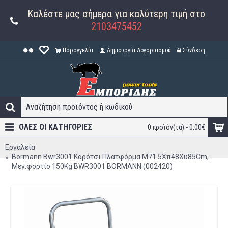
Καλέστε μας σήμερα για καλύτερη τιμή στο
2103475452
Παραγγελία
Δημιουργία Λογαριασμού
Σύνδεση
ΟΛΕΣ ΟΙ ΚΑΤΗΓΟΡΊΕΣ
0 προϊόν(τα) - 0,00€
Εργαλεία
Bormann Bwr3001 Καρότσι Πλατφόρμα Μ71.5Xπ48Xυ85Cm,
Μεγ.φορτίο 150Kg BWR3001 BORMANN (002420)