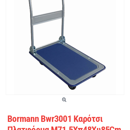
Bormann Bwr3001 Καρότσι
Πλατφόρμα Μ71.5Xπ48Xυ85Cm,