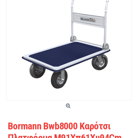
Bormann Bwb8000 Καρότσι
Πλατφόρμα Μ91Xπ61Xυ94Cm,