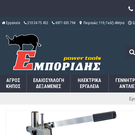
Εργαλεία
210 34 75 452
6971 635 794
Πειραιώς 119, Γκάζι Αθήνα
Ω
ΑΓΡΌΣ
ΕΛΑΙΟΣΥΛΛΟΓΉ
ΗΛΕΚΤΡΙΚΆ
ΓΕΝΝΉΤΡ
ΚΉΠΟΣ
ΔΕΞΑΜΕΝΈΣ
ΕΡΓΑΛΕΊΑ
ΑΝΤΛΊΕ
Ερ