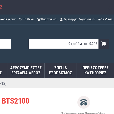
2
Σύγκριση
Τα θέλω
Παραγγελία
Δημιουργία Λογαριασμού
Σύνδεση
0 προϊόν(τα) - 0,00€
ΑΕΡΟΣΥΜΠΙΕΣΤΈΣ
ΣΠΊΤΙ &
ΠΕΡΙΣΣΌΤΕΡΕΣ
Σ
ΕΡΓΑΛΕΊΑ ΑΈΡΟΣ
ΕΞΟΠΛΙΣΜΌΣ
ΚΑΤΗΓΟΡΊΕΣ
712)
 BTS2100
Τηλεφωνικές Παραγγελίες