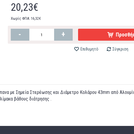
20,23€
Χωρίς ΦΠΑ: 16,32€
-
+
Προσθήκ
Επιθυμητό
Σύγκριση
ανα με Σημεία Στερέωσης και Διάμετρο Κολάρου 43mm από Αλουμίνι
λίμακα βάθους διάτρησης .