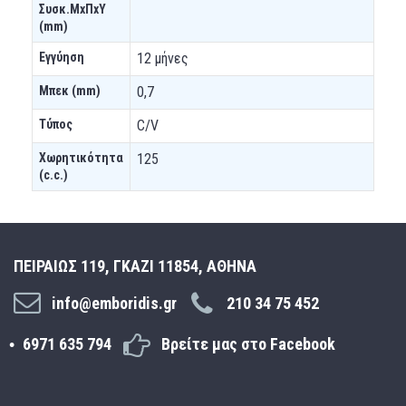
Συσκ.ΜxΠxΥ
(mm)
Εγγύηση
12 μήνες
Μπεκ (mm)
0,7
Τύπος
C/V
Χωρητικότητα
125
(c.c.)
ΠΕΙΡΑΙΩΣ 119, ΓΚΑΖΙ 11854, ΑΘΗΝΑ
info@emboridis.gr
210 34 75 452
6971 635 794
Βρείτε μας στο Facebook