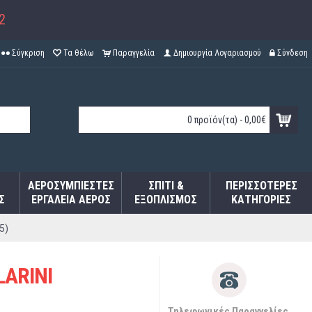
2
Σύγκριση
Τα θέλω
Παραγγελία
Δημιουργία Λογαριασμού
Σύνδεση
0 προϊόν(τα) - 0,00€
ΑΕΡΟΣΥΜΠΙΕΣΤΈΣ
ΣΠΊΤΙ &
ΠΕΡΙΣΣΌΤΕΡΕΣ
Σ
ΕΡΓΑΛΕΊΑ ΑΈΡΟΣ
ΕΞΟΠΛΙΣΜΌΣ
ΚΑΤΗΓΟΡΊΕΣ
5)
LARINI
Τηλεφωνικές Παραγγελίες