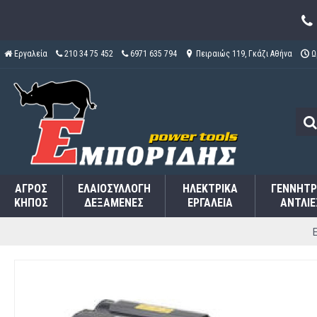
Εργαλεία
210 34 75 452
6971 635 794
Πειραιώς 119, Γκάζι Αθήνα
Ω
ΑΓΡΌΣ
ΕΛΑΙΟΣΥΛΛΟΓΉ
ΗΛΕΚΤΡΙΚΆ
ΓΕΝΝΉΤΡ
ΚΉΠΟΣ
ΔΕΞΑΜΕΝΈΣ
ΕΡΓΑΛΕΊΑ
ΑΝΤΛΊΕ