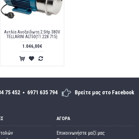
Αντλία Ανοξείδωτη 2.5Hp 380V
TELLARINI ALT50(11.228.715)
1.046,00€
34 75 452
6971 635 794
Βρείτε μας στο Facebook
ΕΣ
ΑΓΟΡΆ
στολών
Επικοινωνήστε μαζί μας