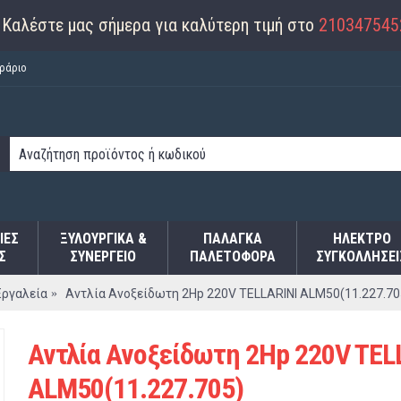
Καλέστε μας σήμερα για καλύτερη τιμή στο
210347545
ράριο
ΙΕΣ
ΞΥΛΟΥΡΓΙΚΑ &
ΠΑΛΆΓΚΑ
ΗΛΕΚΤΡΟ
Σ
ΣΥΝΕΡΓΕΙΟ
ΠΑΛΕΤΟΦΌΡΑ
ΣΥΓΚΟΛΛΉΣΕΙ
Εργαλεία
Αντλία Ανοξείδωτη 2Hp 220V TELLARINI ALM50(11.227.70
Αντλία Ανοξείδωτη 2Hp 220V TEL
ALM50(11.227.705)