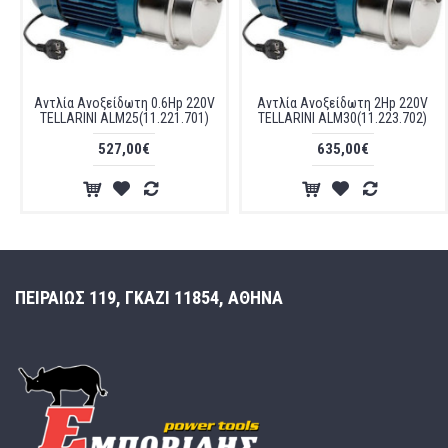
Αντλία Ανοξείδωτη 0.6Hp 220V
Αντλία Ανοξείδωτη 2Hp 220V
TELLARINI ALM25(11.221.701)
TELLARINI ALM30(11.223.702)
527,00€
635,00€
ΠΕΙΡΑΙΩΣ 119, ΓΚΑΖΙ 11854, ΑΘΗΝΑ