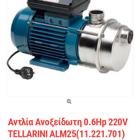
Αντλία Ανοξείδωτη 0.6Hp 220V
TELLARINI ALM25(11.221.701)