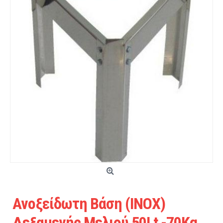
Ανοξείδωτη Βάση (INOX)
Δεξαμενής Μελιού 50Lt -70Kg