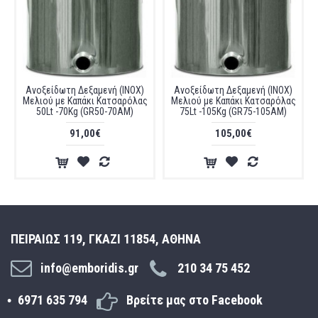
Ανοξείδωτη Δεξαμενή (INOX)
Ανοξείδωτη Δεξαμενή (INOX)
Μελιού με Καπάκι Κατσαρόλας
Μελιού με Kαπάκι Kατσαρόλας
50Lt -70Kg (GR50-70AM)
75Lt -105Kg (GR75-105AM)
91,00€
105,00€
ΠΕΙΡΑΙΩΣ 119, ΓΚΑΖΙ 11854, ΑΘΗΝΑ
info@emboridis.gr
210 34 75 452
6971 635 794
Βρείτε μας στο Facebook