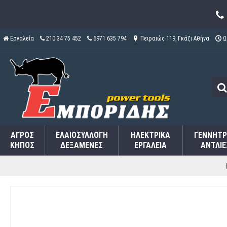
Εργαλεία
210 34 75 452
6971 635 794
Πειραιώς 119, Γκάζι Αθήνα
Ω
ΑΓΡΌΣ
ΕΛΑΙΟΣΥΛΛΟΓΉ
ΗΛΕΚΤΡΙΚΆ
ΓΕΝΝΉΤΡ
ΚΉΠΟΣ
ΔΕΞΑΜΕΝΈΣ
ΕΡΓΑΛΕΊΑ
ΑΝΤΛΊΕ