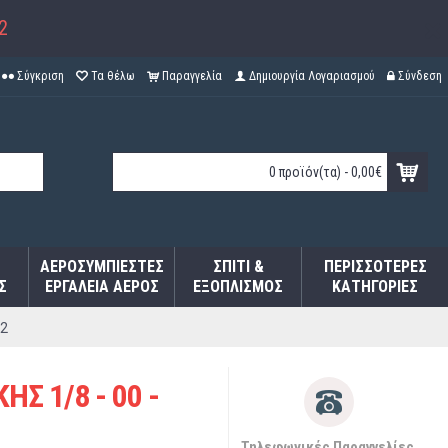
2
Σύγκριση
Τα θέλω
Παραγγελία
Δημιουργία Λογαριασμού
Σύνδεση
0 προϊόν(τα) - 0,00€
ΑΕΡΟΣΥΜΠΙΕΣΤΈΣ
ΣΠΊΤΙ &
ΠΕΡΙΣΣΌΤΕΡΕΣ
Σ
ΕΡΓΑΛΕΊΑ ΑΈΡΟΣ
ΕΞΟΠΛΙΣΜΌΣ
ΚΑΤΗΓΟΡΊΕΣ
42
Σ 1/8 - 00 -
Τηλεφωνικές Παραγγελίες