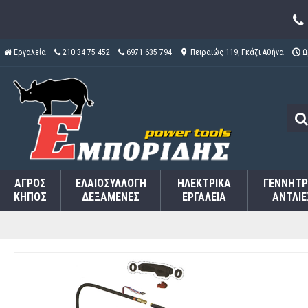
Εργαλεία
210 34 75 452
6971 635 794
Πειραιώς 119, Γκάζι Αθήνα
Ω
ΑΓΡΌΣ
ΕΛΑΙΟΣΥΛΛΟΓΉ
ΗΛΕΚΤΡΙΚΆ
ΓΕΝΝΉΤΡ
ΚΉΠΟΣ
ΔΕΞΑΜΕΝΈΣ
ΕΡΓΑΛΕΊΑ
ΑΝΤΛΊΕ