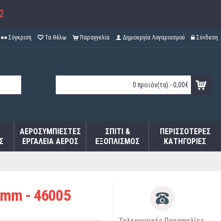
2
Σύγκριση
Τα θέλω
Παραγγελία
Δημιουργία Λογαριασμού
Σύνδεση
0 προϊόν(τα) - 0,00€
ΑΕΡΟΣΥΜΠΙΕΣΤΈΣ
ΣΠΊΤΙ &
ΠΕΡΙΣΣΌΤΕΡΕΣ
Σ
ΕΡΓΑΛΕΊΑ ΑΈΡΟΣ
ΕΞΟΠΛΙΣΜΌΣ
ΚΑΤΗΓΟΡΊΕΣ
2mm - 46005
Τηλεφωνικές Παραγγελίες