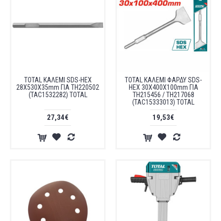
TOTAL ΚΑΛΕΜΙ SDS-HEX
TOTAL ΚΑΛΕΜΙ ΦΑΡΔΥ SDS-
28X530X35mm ΓΙΑ TH220502
HEX 30Χ400Χ100mm ΓΙΑ
(TAC1532282) TOTAL
TH215456 / TH217068
(TAC15333013) TOTAL
27,34€
19,53€