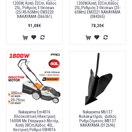
1200W, Κοπή 32Cm, Κάδος
1200W,Κοπή 32Cm,Κάδος
25L, Ρύθμιση 3 Θέσεων
25L,Ρύθμιση 3 Θέσεων (25-
(25/45/65Mm) EM3220
65Mm) EM3221 NAKAYAMA
NAKAYAMA (066361)
(084365)
91,08€
78,20€
Nakayama Em4016
Nakayama Mb137
Χλοοκοπτική Ηλεκτρική
Αυλακωτήρας -Διπλός
1600W Με Επαγωγικό Μοτέρ,
Ρυθμιζόμενος MB137
Κοπή 38Cm,Κάδος 40L,
NAKAYAMA (012696)
Κεντρική Ρύθμισ EM4016