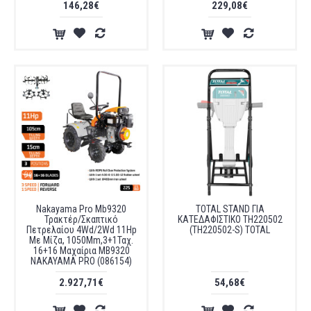
146,28€
229,08€
Nakayama Pro Mb9320
TOTAL STAND ΓΙΑ
Τρακτέρ/Σκαπτικό
ΚΑΤΕΔΑΦΙΣΤΙΚΟ TH220502
Πετρελαίου 4Wd/2Wd 11Hp
(TH220502-S) TOTAL
Με Μίζα, 1050Mm,3+1Ταχ.
16+16 Μαχαίρια MB9320
NAKAYAMA PRO (086154)
2.927,71€
54,68€