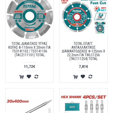
TOTAL ΔΙΑΜ/ΣΚΟΣ ΥΓΡΑΣ
TOTAL ΕΠΑΓΓ.
ΚΟΠΗΣ Φ-110mm X 20mm ΓΙΑ
ΑΝΤΑΛΛΑΚΤΙΚΟΣ
TS3141102 / TS3141106
ΔΙΑΜΑΝΤΟΔΙΣΚΟΣ Φ-125mm X
(TAC2111101) TOTAL
22.2mm ΓΙΑ TWLC1256
(TAC111254) TOTAL
11,72€
7,81€