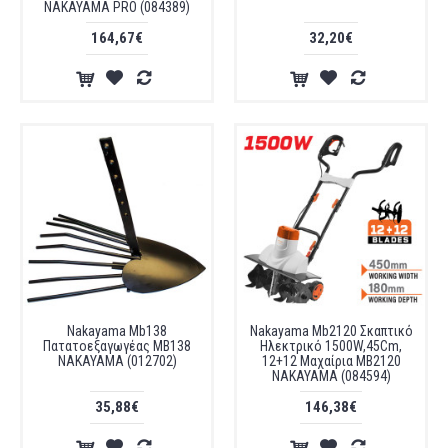
NAKAYAMA PRO (084389)
164,67€
32,20€
Nakayama Mb138
Nakayama Mb2120 Σκαπτικό
Πατατοεξαγωγέας MB138
Ηλεκτρικό 1500W,45Cm,
NAKAYAMA (012702)
12+12 Μαχαίρια MB2120
NAKAYAMA (084594)
35,88€
146,38€