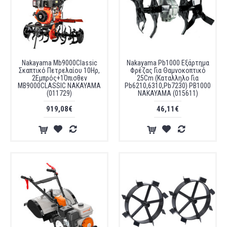
Nakayama Mb9000Classic
Nakayama Pb1000 Εξάρτημα
Σκαπτικό Πετρελαίου 10Ηρ,
Φρέζας Για Θαμνοκοπτικό
2Εμπρός+1Όπισθεν
25Cm (Καταλληλο Για
MB9000CLASSIC NAKAYAMA
Pb6210,6310,Pb7230) PB1000
(011729)
NAKAYAMA (015611)
919,08€
46,11€