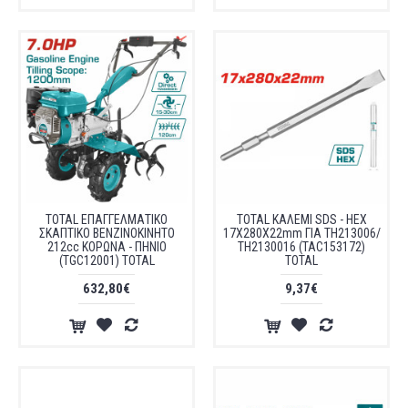
TOTAL ΕΠΑΓΓΕΛΜΑΤΙΚΟ
TOTAL ΚΑΛΕΜΙ SDS - HEX
ΣΚΑΠΤΙΚΟ ΒΕΝΖΙΝΟΚΙΝΗΤΟ
17X280X22mm ΓΙΑ TH213006/
212cc ΚΟΡΩΝΑ - ΠΗΝΙΟ
TH2130016 (TAC153172)
(TGC12001) TOTAL
TOTAL
632,80€
9,37€