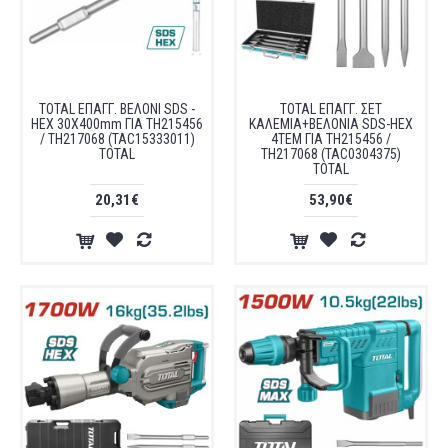
TOTAL ΕΠΑΓΓ. ΒΕΛΟΝΙ SDS -
TOTAL ΕΠΑΓΓ. ΣΕΤ
HEX 30X400mm ΓΙΑ TH215456
ΚΑΛΕΜΙΑ+ΒΕΛΟΝΙΑ SDS-HEX
/ TH217068 (TAC15333011)
4ΤΕΜ ΓΙΑ TH215456 /
TOTAL
TH217068 (TAC0304375)
TOTAL
20,31€
53,90€