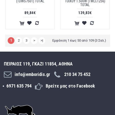
(TDWS7501) TOTAL
ΤΟΙΧΟΥ 1.500W (TWLC1256)
TOTAL
89,84€
139,83€
1
2
3
>
>|
Εμφάνιση 1 έως 50 από 109 (3 Σελ.)
ΠΕΙΡΑΙΩΣ 119, ΓΚΑΖΙ 11854, ΑΘΗΝΑ
info@emboridis.gr
210 34 75 452
6971 635 794
Βρείτε μας στο Facebook