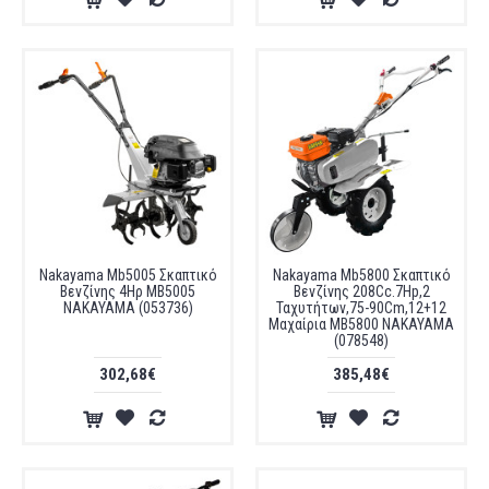
Nakayama Mb5005 Σκαπτικό
Nakayama Mb5800 Σκαπτικό
Βενζίνης 4Ηρ MB5005
Βενζίνης 208Cc.7Hp,2
NAKAYAMA (053736)
Ταχυτήτων,75-90Cm,12+12
Μαχαίρια MB5800 NAKAYAMA
(078548)
302,68€
385,48€