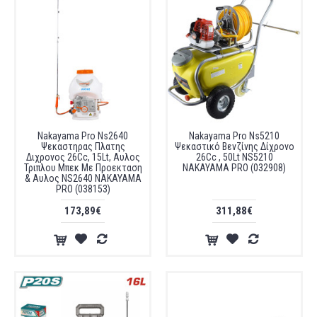
Nakayama Pro Ns2640
Nakayama Pro Ns5210
Ψεκαστηρας Πλατης
Ψεκαστικό Βενζίνης Δίχρονο
Διχρονος 26Cc, 15Lt, Αυλος
26Cc , 50Lt NS5210
Τριπλου Μπεκ Με Προεκταση
NAKAYAMA PRO (032908)
& Αυλος NS2640 NAKAYAMA
PRO (038153)
173,89€
311,88€