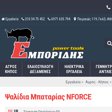
Εργαλεία
210 34 75 452
6971 635 794
Πειραιώς 119, Γκάζι Αθ
ΑΓΡΌΣ
ΕΛΑΙΟΣΥΛΛΟΓΉ
ΗΛΕΚΤΡΙΚΆ
ΓΕΝΝΉΤΡ
ΚΉΠΟΣ
ΔΕΞΑΜΕΝΈΣ
ΕΡΓΑΛΕΊΑ
ΑΝΤΛΊΕ
Εργαλεία
Αγρός - Κήπος
Ψαλίδια Μπαταρίας NFORCE
Σύγκριση Προϊόντων (0)